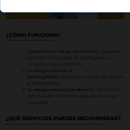
¿CÓMO FUNCIONA?
Comparte tu código de referido:
Lo puedes
encontrar en tu cuenta de StrategyMark o
contáctanos para obtenerlo.
Tu amigo contacta a
StrategyMark:
Menciona tu código de referido
al contactarnos.
Tu amigo contrata un servicio:
¡Recibirás el
20% del valor del servicio después de costos
asociados!
¿QUÉ SERVICIOS PUEDES RECOMENDAR?