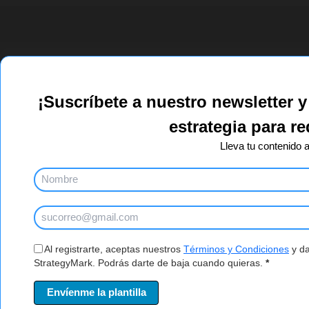
¡RECOMIENDA STRATEGYMARK Y GANA!
¡Suscríbete a nuestro newsletter y
¿Conoces a alguien que necesita ayuda con su marketing
digital? ¡Recomiéndanos y gana!
estrategia para r
Lleva tu contenido al
Al registrarte, aceptas nuestros
Términos y Condiciones
y da
StrategyMark. Podrás darte de baja cuando quieras.
*
Envíenme la plantilla