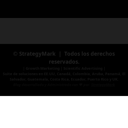
© StrategyMark | Todos los derechos
reservados.
| Growth Marketing | Scientific Advertising |
Suite de soluciones en EE.UU, Canadá, Colombia, Aruba, Panamá, El
Salvador, Guatemala, Costa Rica, Ecuador, Puerto Rico y UK.
Blog desarrollado y Administrado con ♥ por:
StrategyMark