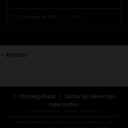
11 de mayo de 2026
|
Blog
ANTERIOR
© StrategyMark | Todos los derechos
reservados.
| Growth Marketing | Scientific Advertising |
Suite de soluciones en EE.UU, Canadá, Colombia, Aruba, Panamá, El
Salvador, Guatemala, Costa Rica, Ecuador, Puerto Rico y UK.
Blog desarrollado y Administrado con ♥ por:
StrategyMark