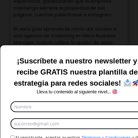
específicos, garantizando que la empresa
mantenga siempre la propiedad de sus
páginas, cuentas publicitarias e Instagram.
En esta guía aprenderás cómo dar acceso a
una agencia de marketing en Meta Business
Manager, cuándo utilizar la opción de socio
comercial y cuándo agregar personas
directamente a tu negocio.
¡Suscríbete a nuestro newsletter y
recibe GRATIS nuestra plantilla de
estrategia para redes sociales!
Lleva tu contenido al siguiente nivel...
Al registrarte, aceptas nuestros
Términos y Condiciones
y d