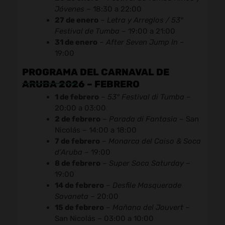
Jóvenes
– 18:30 a 22:00
27 de enero
–
Letra y Arreglos / 53°
Festival de Tumba
– 19:00 a 21:00
31 de enero
–
After Seven Jump In
–
19:00
PROGRAMA DEL CARNAVAL DE
ARUBA 2026 – FEBRERO
1 de febrero
–
53° Festival di Tumba
–
20:00 a 03:00
2 de febrero
–
Parada di Fantasia
– San
Nicolás – 14:00 a 18:00
7 de febrero
–
Monarca del Caiso & Soca
d’Aruba
– 19:00
8 de febrero
–
Super Soca Saturday
–
19:00
14 de febrero
–
Desfile Masquerade
Savaneta
– 20:00
15 de febrero
–
Mañana del Jouvert
–
San Nicolás – 03:00 a 10:00