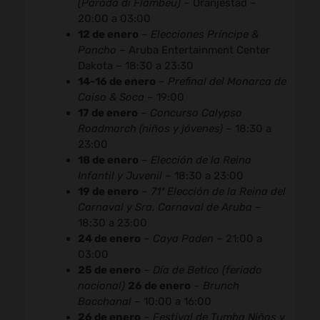
(Parada di Flambeu)
– Oranjestad –
20:00 a 03:00
12 de enero
–
Elecciones Príncipe &
Pancho
– Aruba Entertainment Center
Dakota – 18:30 a 23:30
14-16 de enero
–
Prefinal del Monarca de
Caiso & Soca
– 19:00
17 de enero
–
Concurso Calypso
Roadmarch (niños y jóvenes)
– 18:30 a
23:00
18 de enero
–
Elección de la Reina
Infantil y Juvenil
– 18:30 a 23:00
19 de enero
–
71ª Elección de la Reina del
Carnaval y Sra. Carnaval de Aruba
–
18:30 a 23:00
24 de enero
–
Caya Paden
– 21:00 a
03:00
25 de enero
–
Día de Betico (feriado
nacional)
26 de enero
–
Brunch
Bacchanal
– 10:00 a 16:00
26 de enero
–
Festival de Tumba Niños y