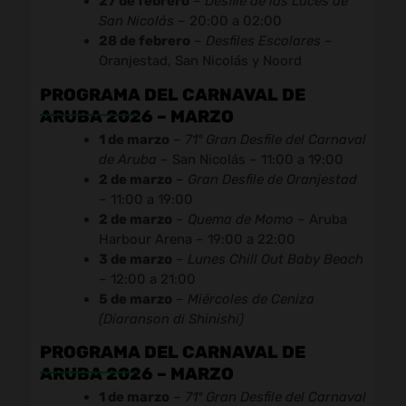
27 de febrero
–
Desfile de las Luces de
San Nicolás
– 20:00 a 02:00
28 de febrero
–
Desfiles Escolares
–
Oranjestad, San Nicolás y Noord
PROGRAMA DEL CARNAVAL DE
ARUBA 2026 – MARZO
1 de marzo
–
71º Gran Desfile del Carnaval
de Aruba
– San Nicolás – 11:00 a 19:00
2 de marzo
–
Gran Desfile de Oranjestad
– 11:00 a 19:00
2 de marzo
–
Quema de Momo
– Aruba
Harbour Arena – 19:00 a 22:00
3 de marzo
–
Lunes Chill Out Baby Beach
– 12:00 a 21:00
5 de marzo
–
Miércoles de Ceniza
(Diaranson di Shinishi)
PROGRAMA DEL CARNAVAL DE
ARUBA 2026 – MARZO
1 de marzo
–
71º Gran Desfile del Carnaval