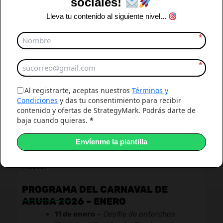
sociales!
Lleva tu contenido al siguiente nivel...
*
*
Programa Carnaval de Arub
Al registrarte, aceptas nuestros
Términos y
Condiciones
y das tu consentimiento para recibir
FECHAS CLAVE DEL CARNAVAL DE
contenido y ofertas de StrategyMark. Podrás darte de
ARUBA 2026
baja cuando quieras.
*
El Carnaval de Aruba se celebra durante enero,
Envíenme la plantilla
febrero y marzo de 2025. A continuación, te
presentamos el programa completo dividido por
meses.
PROGRAMA DEL CARNAVAL DE
ARUBA 2026 – ENERO
11 de enero
–
Desfile de antorchas