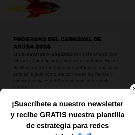
PROGRAMA DEL CARNAVAL DE
ARUBA 2025
El
Carnaval de Aruba 2026
promete una edición
vibrante, llena de color, música y tradición. Desde
desfiles nocturnos hasta competencias musicales,
esta es la guía completa con todas las fechas y
eventos oficiales del Carnaval más alegre del
Caribe.
¡Suscríbete a nuestro newsletter
y recibe GRATIS nuestra plantilla
de estrategia para redes