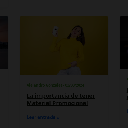
La
importancia
de
tener
Material
Promocional
Alejandro Gonzalez
-
03/08/2024
La importancia de tener
Material Promocional
Leer entrada »