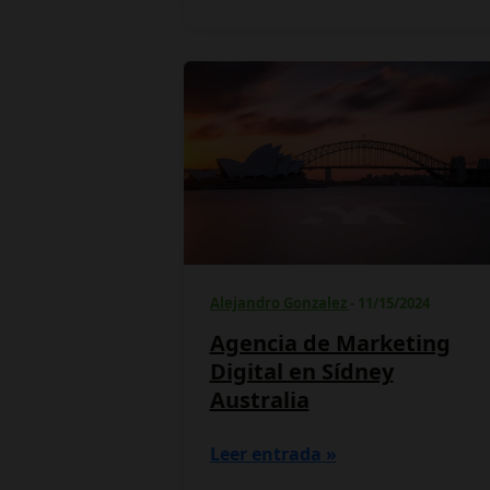
Agencia
de
Marketing
Digital
en
Sídney
Australia
Alejandro Gonzalez
-
11/15/2024
Agencia de Marketing
Digital en Sídney
Australia
Leer entrada »