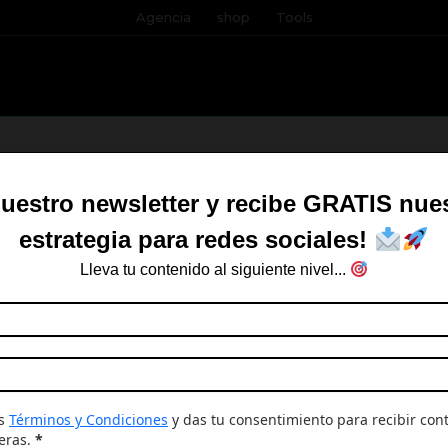
Agencia
shop
Tools
MARKETING DIGITAL
nuestro newsletter y recibe GRATIS nuest
herramientas en el mundo del marketing digital, desde S
estrategia para redes sociales!
y automatización.
Lleva tu contenido al siguiente nivel...
Agencia
de
Marketing
os
Términos y Condiciones
y das tu consentimiento para recibir con
Digital
eras.
*