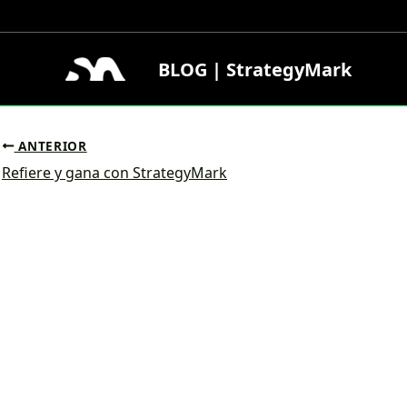
Ir
al
contenido
BLOG | StrategyMark
ANTERIOR
Refiere y gana con StrategyMark