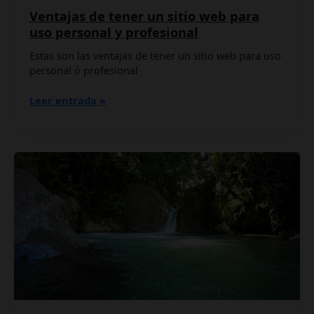
Ventajas de tener un sitio web para
uso personal y profesional
Estas son las ventajas de tener un sitio web para uso
personal ó profesional
Leer entrada »
Agencia
de
Publicidad
y
Marketing
Digital
en
CAQUETÁ