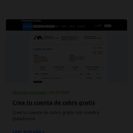
Crea
tu
cuenta
de
cobro
gratis
Alejandro Gonzalez
-
04/27/2025
Crea tu cuenta de cobro gratis
Crea tu cuenta de cobro gratis con nuestra
plataforma
Leer entrada »