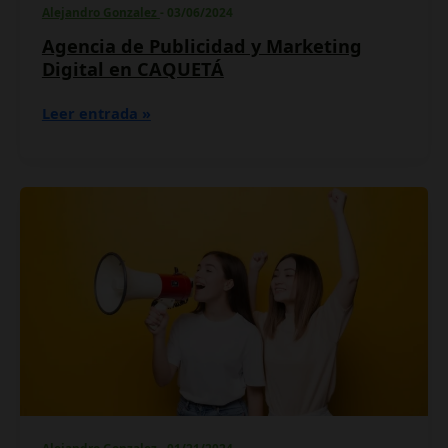
Alejandro Gonzalez
-
03/06/2024
Agencia de Publicidad y Marketing
Digital en CAQUETÁ
Leer entrada »
Refiere
y
gana
con
StrategyMark