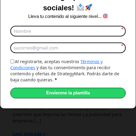
Invertir
sociales!
en
Lleva tu contenido al siguiente nivel...
Publicidad
es
*
Clave
para
el
*
Crecimiento
Empresarial?
Al registrarte, aceptas nuestros
Términos y
Condiciones
y das tu consentimiento para recibir
contenido y ofertas de StrategyMark. Podrás darte de
Alejandro Gonzalez
-
06/17/2026
baja cuando quieras.
*
¿Por Qué Invertir en Publicidad es
Clave para el Crecimiento Empresarial?
Envíenme la plantilla
#Publicidad para Empresas Instagram Facebook
Linkedin Tiktok Publicidad para Empresas: La
Inversión que Impulsa las Ventas La publicidad para
empresas […]
Leer entrada »