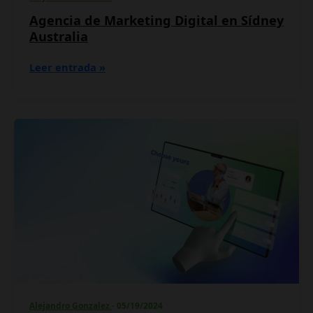
Agencia de Marketing Digital en Sídney
Australia
Leer entrada »
Ventajas
de
tener
un
sitio
web
para
uso
personal
y
profesional
Alejandro Gonzalez
-
05/19/2024