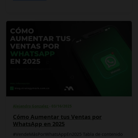
Cómo
Aumentar
tus
Ventas
por
WhatsApp
en
2025
Alejandro Gonzalez
-
03/16/2025
Cómo Aumentar tus Ventas por
WhatsApp en 2025
#VendeMásPorWhatsAppEn2025 Tabla de contenido