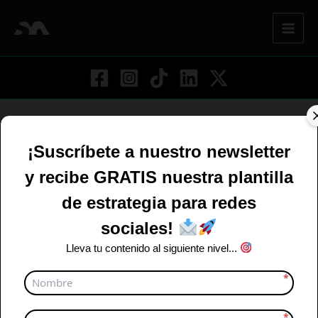
Ir
al
contenido
¡Suscríbete a nuestro newsletter
TOOLS
y recibe GRATIS nuestra plantilla
Tools
de estrategia para redes
sociales!
Lleva tu contenido al siguiente nivel...
¿Qué
es
*
Google
Workspace
y
*