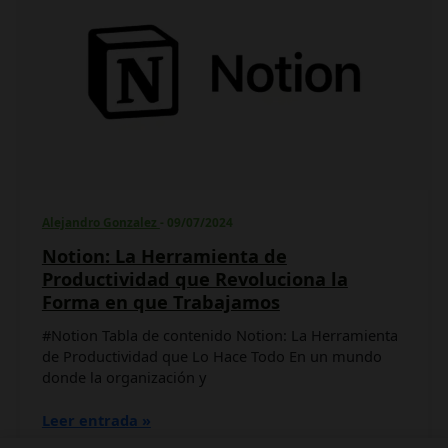
Herramienta
de
Productividad
que
Revoluciona
la
Forma
en
que
Trabajamos
Alejandro Gonzalez
-
09/07/2024
Notion: La Herramienta de
Productividad que Revoluciona la
Forma en que Trabajamos
#Notion Tabla de contenido Notion: La Herramienta
de Productividad que Lo Hace Todo En un mundo
donde la organización y
Leer entrada »